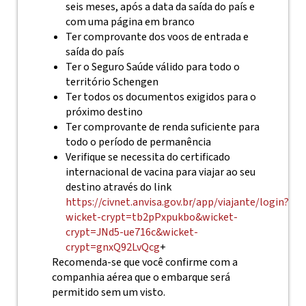
seis meses, após a data da saída do país e
com uma página em branco
Ter comprovante dos voos de entrada e
saída do país
Ter o Seguro Saúde válido para todo o
território Schengen
Ter todos os documentos exigidos para o
próximo destino
Ter comprovante de renda suficiente para
todo o período de permanência
Verifique se necessita do certificado
internacional de vacina para viajar ao seu
destino através do link
https://civnet.anvisa.gov.br/app/viajante/login?
wicket-crypt=tb2pPxpukbo&wicket-
crypt=JNd5-ue716c&wicket-
crypt=gnxQ92LvQcg
+
Recomenda-se que você confirme com a
companhia aérea que o embarque será
permitido sem um visto.