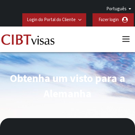
Português
Login do Portal do Cliente
Fazer login
Obtenha um visto para a
Alemanha