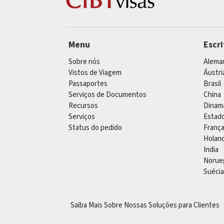
Menu
Escr
Sobre nós
Alema
Vistos de Viagem
Áustri
Passaportes
Brasil
Serviços de Documentos
China
Recursos
Dinam
Serviços
Estad
Status do pedido
Franç
Holan
India
Norue
Suécia
Saiba Mais Sobre Nossas Soluções para Clientes