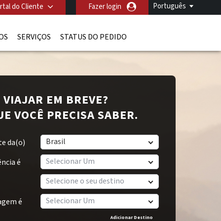
Português
rtal do Cliente
Fazer login
OS
SERVIÇOS
STATUS DO PEDIDO
I VIAJAR EM BREVE?
E VOCÊ PRECISA SABER.
Brasil
e da(o)
Selecionar Um
ência é
Selecione o seu destino
Selecionar Um
iagem é
Adicionar Destino