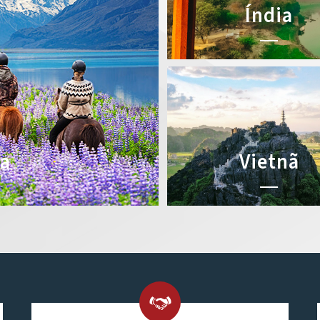
Índia
ia
Vietnã