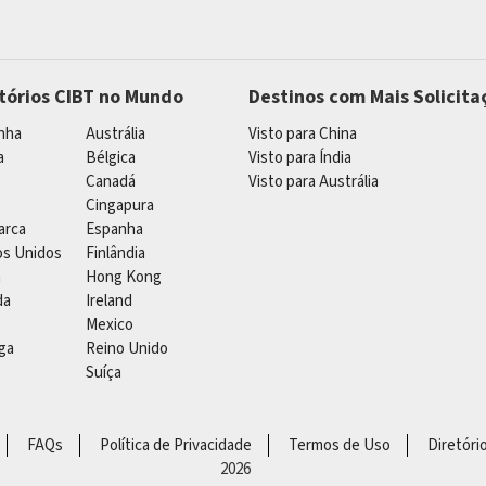
itórios CIBT no Mundo
Destinos com Mais Solicita
nha
Austrália
Visto para China
a
Bélgica
Visto para Índia
Canadá
Visto para Austrália
Cingapura
arca
Espanha
os Unidos
Finlândia
a
Hong Kong
da
Ireland
Mexico
ga
Reino Unido
Suíça
FAQs
Política de Privacidade
Termos de Uso
Diretóri
2026