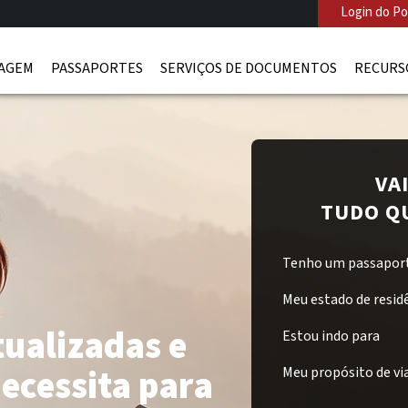
Login do Po
IAGEM
PASSAPORTES
SERVIÇOS DE DOCUMENTOS
RECURS
VA
TUDO QU
Tenho um passaport
Meu estado de resid
tualizadas e
Estou indo para
necessita para
Meu propósito de v