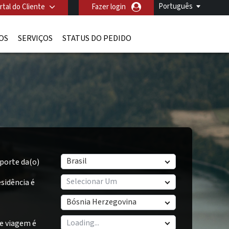
Português
rtal do Cliente
Fazer login
OS
SERVIÇOS
STATUS DO PEDIDO
Brasil
porte da(o)
Selecionar Um
sidência é
Bósnia Herzegovina
e viagem é