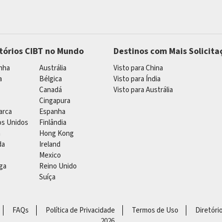
itórios CIBT no Mundo
Destinos com Mais Solicita
nha
Austrália
Visto para China
a
Bélgica
Visto para Índia
Canadá
Visto para Austrália
Cingapura
arca
Espanha
os Unidos
Finlândia
a
Hong Kong
da
Ireland
Mexico
ga
Reino Unido
Suíça
FAQs
Política de Privacidade
Termos de Uso
Diretóri
2026