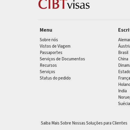
Menu
Escr
Sobre nós
Alema
Vistos de Viagem
Áustri
Passaportes
Brasil
Serviços de Documentos
China
Recursos
Dinam
Serviços
Estad
Status do pedido
Franç
Holan
India
Norue
Suécia
Saiba Mais Sobre Nossas Soluções para Clientes