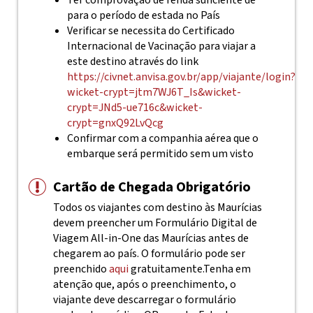
Ter comprovação de renda suficiente de
para o período de estada no País
Verificar se necessita do Certificado
Internacional de Vacinação para viajar a
este destino através do link
https://civnet.anvisa.gov.br/app/viajante/login?
wicket-crypt=jtm7WJ6T_Is&wicket-
crypt=JNd5-ue716c&wicket-
crypt=gnxQ92LvQcg
Confirmar com a companhia aérea que o
embarque será permitido sem um visto
Cartão de Chegada Obrigatório
Todos os viajantes com destino às Maurícias
devem preencher um Formulário Digital de
Viagem All-in-One das Maurícias antes de
chegarem ao país. O formulário pode ser
preenchido
aqui
gratuitamente.
Tenha em
atenção que, após o preenchimento, o
viajante deve descarregar o formulário