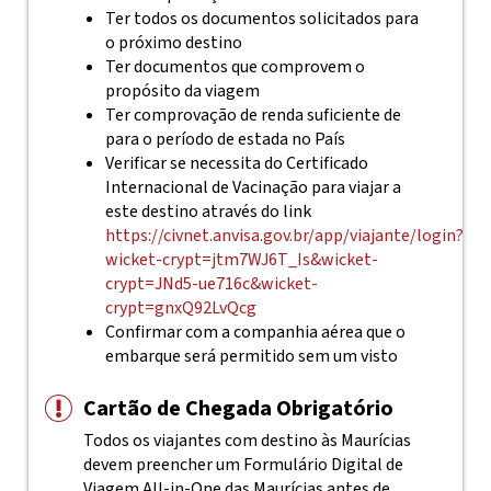
Ter todos os documentos solicitados para
o próximo destino
Ter documentos que comprovem o
propósito da viagem
Ter comprovação de renda suficiente de
para o período de estada no País
Verificar se necessita do Certificado
Internacional de Vacinação para viajar a
este destino através do link
https://civnet.anvisa.gov.br/app/viajante/login?
wicket-crypt=jtm7WJ6T_Is&wicket-
crypt=JNd5-ue716c&wicket-
crypt=gnxQ92LvQcg
Confirmar com a companhia aérea que o
embarque será permitido sem um visto
Cartão de Chegada Obrigatório
Todos os viajantes com destino às Maurícias
devem preencher um Formulário Digital de
Viagem All-in-One das Maurícias antes de