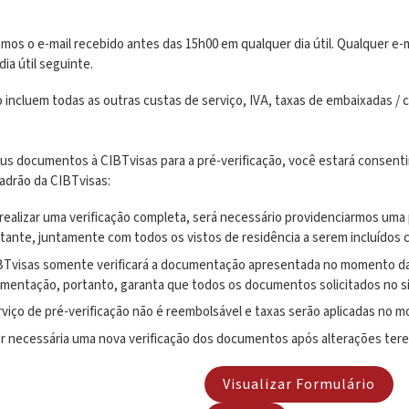
s o e-mail recebido antes das 15h00 em qualquer dia útil. Qualquer e-m
dia útil seguinte.
 incluem todas as outras custas de serviço, IVA, taxas de embaixadas / 
eus documentos à CIBTvisas para a pré-verificação, você estará consenti
adrão da CIBTvisas:
 realizar uma verificação completa, será necessário providenciarmos uma
citante, juntamente com todos os vistos de residência a serem incluídos
BTvisas somente verificará a documentação apresentada no momento da re
mentação, portanto, garanta que todos os documentos solicitados no sit
rviço de pré-verificação não é reembolsável e taxas serão aplicadas no m
or necessária uma nova verificação dos documentos após alterações terem 
Visualizar Formulário