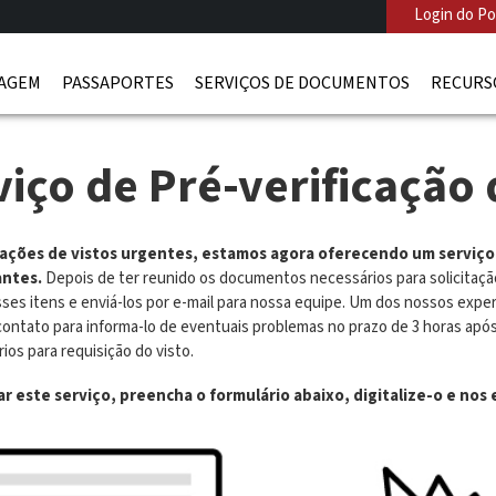
Login do Po
IAGEM
PASSAPORTES
SERVIÇOS DE DOCUMENTOS
RECURS
viço de Pré-verificação 
itações de vistos urgentes, estamos agora oferecendo um serviço
antes.
Depois de ter reunido os documentos necessários para solicitaçã
esses itens e enviá-los por e-mail para nossa equipe. Um dos nossos expe
contato para informa-lo de eventuais problemas no prazo de 3 horas após
os para requisição do visto.
itar este serviço, preencha o formulário abaixo, digitalize-o e n