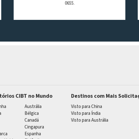
0655.
itórios CIBT no Mundo
Destinos com Mais Solicita
nha
Austrália
Visto para China
a
Bélgica
Visto para Índia
Canadá
Visto para Austrália
Cingapura
arca
Espanha