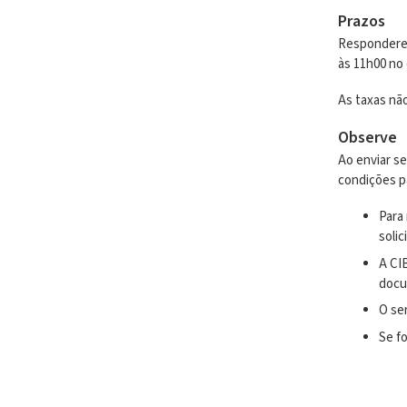
Prazos
Responderemo
às 11h00 no 
As taxas não
Observe
Ao enviar s
condições p
Para
soli
A CI
docu
O se
Se f